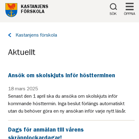
Till innehåll på sidan
KASTANJENS
FÖRSKOLA
SÖK
ÖPPNA
Tillbaka
Kastanjens förskola
till
sidan:
Aktuellt
Ansök om skolskjuts inför höstterminen
18 mars 2025
Senast den 1 april ska du ansöka om skolskjuts inför
kommande hösttermin. Inga beslut förlängs automatiskt
utan du behöver göra en ny ansökan inför varje nytt läsår.
Dags för anmälan till vårens
skräpplockardagar!