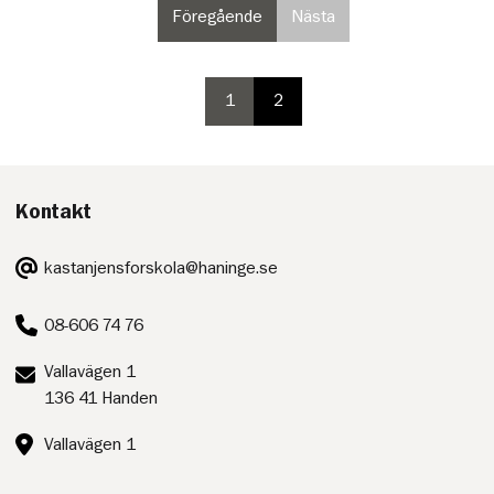
Föregående
Nästa
sida
sida
i
i
paginering
paginering,
inte
1
2
paginering
paginering
valbar
sida
sida
på
sista
sidan
Kontakt
E-
kastanjensforskola@haninge.se
post:
Telefon:
08-606 74 76
Postadress:
Vallavägen 1
136 41 Handen
Besöksadress:
Vallavägen 1